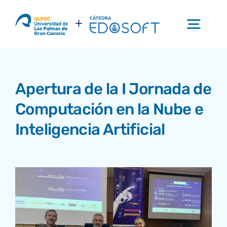
Saltar
al
Togg
contenido
Navi
Inicio
Apertura de la I Jornada de
La Cátedra
Computación en la Nube e
Inteligencia Artificial
Investigación
Formación
Eventos