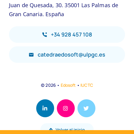
Juan de Quesada, 30. 35001 Las Palmas de
Gran Canaria. España
+34 928 457 108
catedraedosoft@ulpgc.es
© 2026 •
Edosoft
•
IUCTC
Volver al inicio